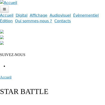
Jump
to
navigation
Accueil
Digital
Affichage
Audiovisuel
Évènementiel
Accueil
Édition
Qui sommes-nous ?
Contacts
Menu
Digital
principal
Affichage
Audiovisuel
SUIVEZ-NOUS
Évènementiel
Édition
Accueil
Qui sommes-nous ?
Back
Vous
to
STAR BATTLE
Contacts
êtes
top
ici