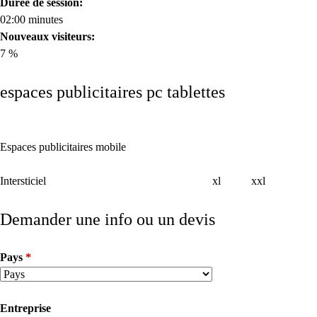
Durée de session:
Évènementiel
02:00 minutes
Nouveaux visiteurs:
Édition
7 %
Back
Qui sommes-nous ?
to
espaces publicitaires pc tablettes
top
Contacts
Espaces publicitaires mobile
Intersticiel
xl
xxl
Demander une info ou un devis
Pays
*
Entreprise