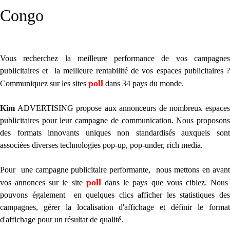
ici
Congo
Congo
Côte d'Ivoire
Egypte
France
Vous recherchez la meilleure performance de vos campagnes
Gabon
publicitaires et la meilleure rentabilité de vos espaces publicitaires ?
Gambie
poll
Communiquez sur les sites
dans 34 pays du monde.
Ghana
Guinée
Kim
ADVERTISING propose aux annonceurs de nombreux espaces
Kenya
publicitaires pour leur campagne de communication. Nous proposons
Liberia
des formats innovants uniques non standardisés auxquels sont
Mali
associées diverses technologies pop-up, pop-under, rich media.
Maroc
Mauritanie
Pour une campagne publicitaire performante, nous mettons en avant
Mozambique
poll
vos annonces sur le site
dans le pays que vous ciblez. Nou
Niger
pouvons également en quelques clics afficher les statistiques des
Nigéria
campagnes, gérer la localisation d'affichage et définir le format
Ouganda
d'affichage pour un résultat de qualité.
RDC