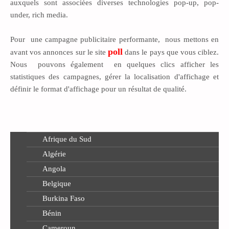
auxquels sont associées diverses technologies pop-up, pop-
Tunisie
under, rich media.
AFFICHAGE
Pour une campagne publicitaire performante, nous mettons en
poll
avant vos annonces sur le site
dans le pays que vous ciblez.
AUDIOVISUEL
Nous pouvons également en quelques clics afficher les
statistiques des campagnes, gérer la localisation d'affichage et
ÉVÈNEMENTIEL
définir le format d'affichage pour un résultat de qualité.
ÉDITION
QUI SOMMES-NOUS ?
Afrique du Sud
CONTACTS
Algérie
Angola
Belgique
Burkina Faso
Bénin
Cameroun