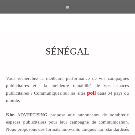
Jump
to
ACCUEIL
navigation
DIGITAL
Afrique du Sud
Algérie
Angola
SÉNÉGAL
Belgique
Burkina Faso
Bénin
Back
to
Cameroun
Canada
Centrafrique
top
Congo
Côte d'Ivoire
Egypte
France
Gabon
Gambie
Vous recherchez la meilleure performance de vos campagnes
publicitaires et la meilleure rentabilité de vos espaces
Ghana
Guinée
Kenya
poll
publicitaires ? Communiquez sur les sites
dans 34 pays du
Liberia
Mali
Maroc
monde.
Mauritanie
Mozambique
Niger
Nigéria
Ouganda
RDC
Kim
ADVERTISING propose aux annonceurs de nombreux
Soudan
Soudan du Sud
Suisse
espaces publicitaires pour leur campagne de communication.
Nous proposons des formats innovants uniques non standardisés
Sénégal
Tchad
Togo