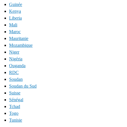
Guinée
Kenya
Liberia
Mali
Maroc
Mauritanie
Mozambique
Niger
Nigéria
Ouganda
RDC
Soudan
Soudan du Sud
Suisse
Sénégal
Tchad
Togo
Tunisie