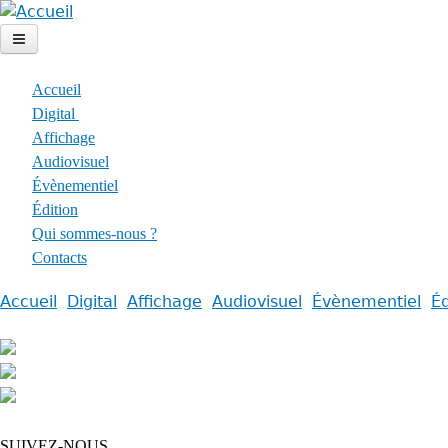
Jump
to
navigation
Accueil
Digital
Affichage
Audiovisuel
Évènementiel
Édition
Qui sommes-nous ?
Contacts
Accueil
Digital
Affichage
Audiovisuel
Évènementiel
Éd
Menu
principal
SUIVEZ-NOUS