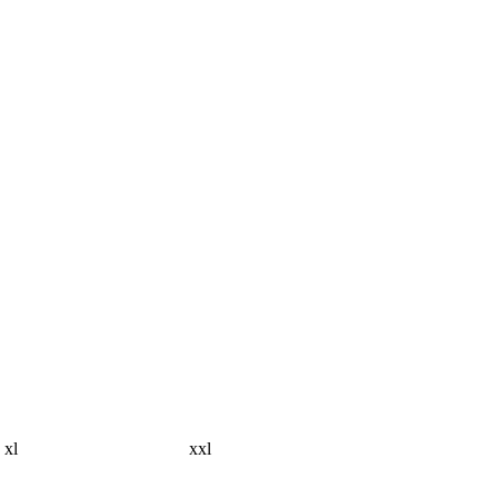
xl
xxl