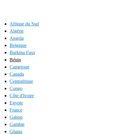
Afrique du Sud
Algérie
Angola
Belgique
Burkina Faso
Bénin
Cameroun
Canada
Centrafrique
Congo
Côte d'Ivoire
Egypte
France
Gabon
Gambie
Ghana