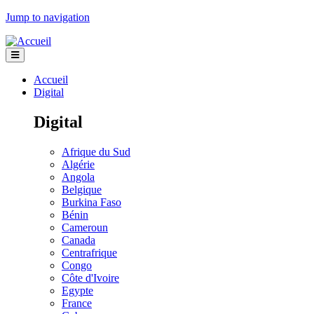
Jump to navigation
Accueil
Digital
Digital
Afrique du Sud
Algérie
Angola
Belgique
Burkina Faso
Bénin
Cameroun
Canada
Centrafrique
Congo
Côte d'Ivoire
Egypte
France