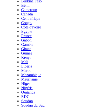
Burkina Faso
Bénin
Cameroun
Canada
Centrafrique
Congo
Côte d'Ivoire
Egypte
France
Gabon
Gambie
Ghana
Guinée
Kenya
Mali
Libéria
Maroc
Mozambique
Mauritanie
Niger
Nigéria
Ouganda
RDC
Soudan
Soudan du Sud