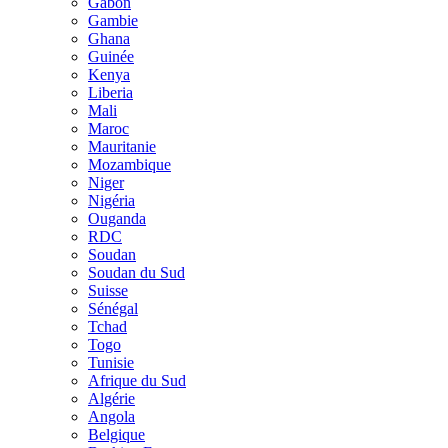
Gabon
Gambie
Ghana
Guinée
Kenya
Liberia
Mali
Maroc
Mauritanie
Mozambique
Niger
Nigéria
Ouganda
RDC
Soudan
Soudan du Sud
Suisse
Sénégal
Tchad
Togo
Tunisie
Afrique du Sud
Algérie
Angola
Belgique